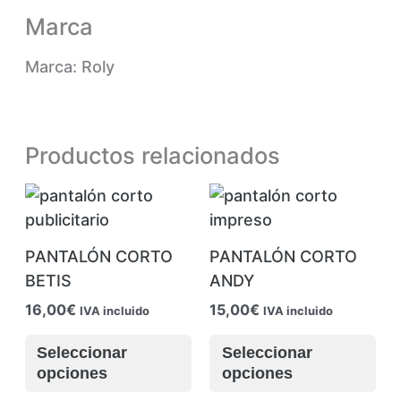
Marca
Marca: Roly
Productos relacionados
PANTALÓN CORTO
PANTALÓN CORTO
BETIS
ANDY
16,00
€
15,00
€
IVA incluido
IVA incluido
Este
Es
Seleccionar
Seleccionar
producto
pr
opciones
opciones
tiene
tie