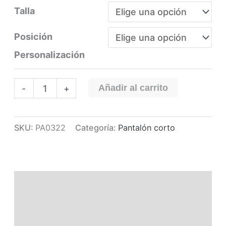
Talla
Posición
Personalización
PANTALÓN
Añadir al carrito
-
+
CORTO
NELLY
cantidad
SKU:
PA0322
Categoría:
Pantalón corto
Descripción
Información adicional