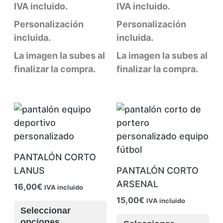
múltiples
múl
IVA incluido.
IVA incluido.
variantes.
var
Personalización
Personalización
Las
La
incluida.
incluida.
opciones
op
La imagen la subes al
La imagen la subes al
se
se
finalizar la compra.
finalizar la compra.
pueden
pu
elegir
ele
en
en
la
la
página
pág
de
de
producto
pr
PANTALÓN CORTO
LANUS
PANTALÓN CORTO
ARSENAL
16,00
€
IVA incluido
15,00
€
IVA incluido
Este
Seleccionar
producto
Es
opciones