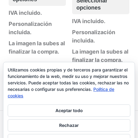
Seleccionar
tiene
pr
opciones
múltiples
tie
IVA incluido.
variantes.
múl
IVA incluido.
Personalización
Las
var
incluida.
Personalización
opciones
La
incluida.
La imagen la subes al
se
op
finalizar la compra.
La imagen la subes al
pueden
se
finalizar la compra.
elegir
pu
en
ele
Utilizamos cookies propias y de terceros para garantizar el
funcionamiento de la web, medir su uso y mejorar nuestros
la
en
servicios. Puede aceptar todas las cookies, rechazar las no
página
la
necesarias o configurar sus preferencias.
Política de
de
pág
cookies
producto
de
Aceptar todo
pr
Aviso legal y Politica de privacidad
Rechazar
Política de cookies