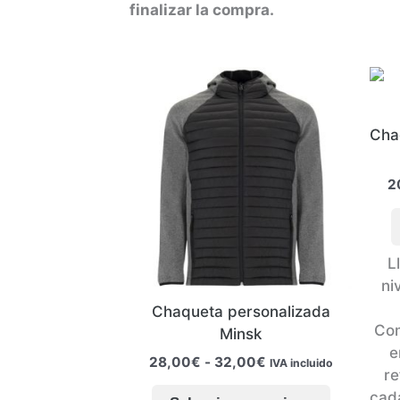
opciones
finalizar la compra.
se
pueden
elegir
en
la
Cha
página
de
2
producto
L
ni
Chaqueta personalizada
Com
Minsk
e
Rango
28,00
€
-
32,00
€
IVA incluido
re
de
Este
precios:
cad