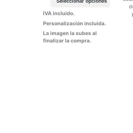
Seleccionar opciones
producto
desde
d
28,00€
tiene
IVA incluido.
hasta
múltiples
32,00€
Personalización incluida.
variantes
Las
La imagen la subes al
opciones
finalizar la compra.
se
pueden
elegir
en
la
página
de
producto