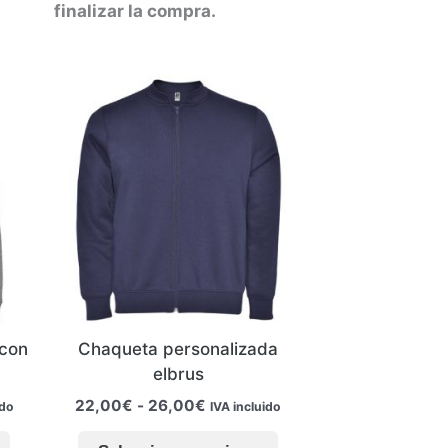
opciones
producto
finalizar la compra.
se
pueden
elegir
en
la
página
de
producto
 con
Chaqueta personalizada
elbrus
Rango
22,00
€
-
26,00
€
ido
IVA incluido
de
Este
Este
precios: