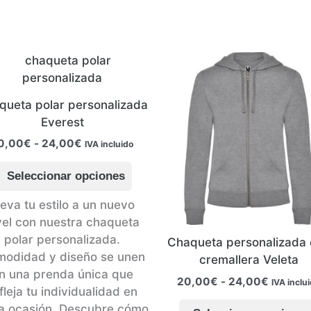
se
pueden
elegir
en
la
página
queta polar personalizada
de
Everest
producto
Rango
0,00
€
-
24,00
€
IVA incluido
de
Este
precios:
Seleccionar opciones
producto
desde
20,00€
tiene
leva tu estilo a un nuevo
hasta
múltiples
vel con nuestra chaqueta
24,00€
variantes.
polar personalizada.
Chaqueta personalizada
Las
odidad y diseño se unen
cremallera Veleta
opciones
n una prenda única que
Rango
20,00
€
-
24,00
€
IVA inclu
se
fleja tu individualidad en
de
pueden
precios:
a ocasión. Descubre cómo