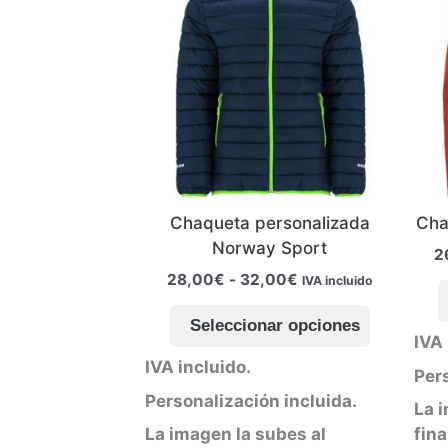
Chaqueta personalizada
Cha
Norway Sport
2
Rango
28,00
€
-
32,00
€
IVA incluido
de
Este
precios:
Seleccionar opciones
producto
desde
IVA 
28,00€
tiene
IVA incluido.
hasta
Pers
múltiples
32,00€
Personalización incluida.
variantes
La 
Las
La imagen la subes al
fina