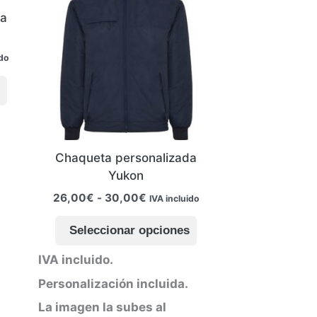
da
ido
Este
s
producto
tiene
múltiples
variantes.
Chaqueta personalizada
Las
Yukon
opciones
Rango
26,00
€
-
30,00
€
IVA incluido
se
de
Este
pueden
precios:
Seleccionar opciones
producto
elegir
desde
26,00€
tiene
en
IVA incluido.
hasta
múltiples
la
30,00€
Personalización incluida.
variantes.
página
Las
de
La imagen la subes al