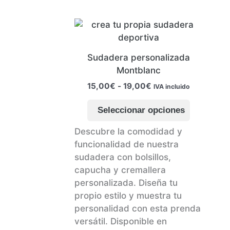
Sudadera personalizada
Montblanc
Rango
15,00
€
-
19,00
€
IVA incluido
de
Este
precios:
Seleccionar opciones
producto
desde
15,00€
tiene
Descubre la comodidad y
hasta
múltiples
funcionalidad de nuestra
19,00€
variantes
sudadera con bolsillos,
Las
capucha y cremallera
opciones
personalizada. Diseña tu
se
propio estilo y muestra tu
pueden
personalidad con esta prenda
elegir
versátil. Disponible en
en