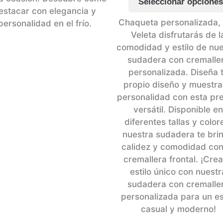
Seleccionar opcione
elegir
desde
estacar con elegancia y
20,00€
en
Chaqueta personalizada,
personalidad en el frío.
hasta
la
Veleta disfrutarás de l
24,00€
.
página
comodidad y estilo de nue
de
sudadera con cremalle
producto
personalizada. Diseña 
propio diseño y muestra
personalidad con esta pr
versátil. Disponible e
diferentes tallas y color
nuestra sudadera te bri
calidez y comodidad con
cremallera frontal. ¡Crea
estilo único con nuestr
sudadera con cremalle
personalizada para un es
casual y moderno!