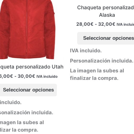
Chaqueta personaliza
Alaska
Rango
28,00
€
-
32,00
€
IVA inclu
de
precios:
Seleccionar opcione
desde
28,00€
IVA incluido.
hasta
32,00€
Personalización incluida.
queta personalizado Utah
La imagen la subes al
Rango
6,00
€
-
30,00
€
IVA incluido
finalizar la compra.
de
Este
precios:
Seleccionar opciones
producto
desde
26,00€
tiene
incluido.
hasta
múltiples
30,00€
onalización incluida.
variantes.
.
Las
imagen la subes al
opciones
lizar la compra.