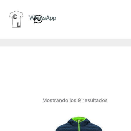
Ir
al
WhatsApp
contenido
Ordenad
Mostrando los 9 resultados
por
populari