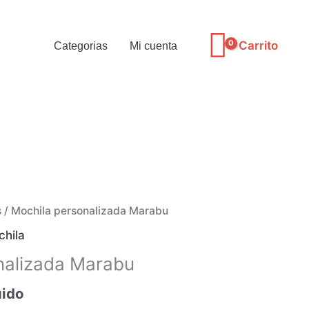
Carrito
Categorias
Mi cuenta
s
/ Mochila personalizada Marabu
chila
nalizada Marabu
uido