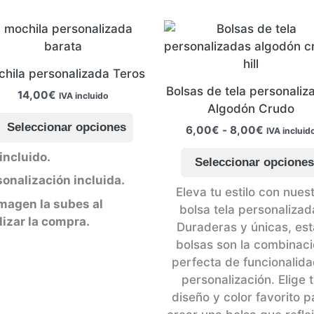
hila personalizada Teros
Bolsas de tela personaliz
14,00
€
IVA incluido
Algodón Crudo
Este
Seleccionar opciones
Rango
6,00
€
-
8,00
€
producto
IVA incluid
de
tiene
precios:
incluido.
Seleccionar opcione
.
múltiples
desde
onalización incluida.
6,00€
variantes.
Eleva tu estilo con nues
hasta
Las
imagen la subes al
bolsa tela personalizad
8,00€
opciones
lizar la compra.
Duraderas y únicas, est
se
bolsas son la combinac
pueden
perfecta de funcionalida
elegir
personalización. Elige 
en
diseño y color favorito p
la