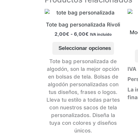
Tote bag personalizada Rivoli
Moc
Rango
2,00
€
-
6,00
€
IVA incluido
de
Este
precios:
Seleccionar opciones
producto
desde
2,00€
tiene
Tote bag personalizada de
hasta
múltiples
algodón, son la mejor opción
IVA 
6,00€
variantes
en bolsas de tela. Bolsas de
Pers
Las
algodón personalizadas con
opciones
La 
tus diseños, frases o logos.
se
fina
Lleva tu estilo a todas partes
pueden
con nuestros sacos de tela
elegir
personalizados. Diseña la
en
tuya con colores y diseños
la
únicos.
página