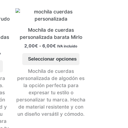
Mochila de cuerdas
adas
personalizada barata Mirlo
Rango
2,00
€
-
6,00
€
IVA incluido
de
Este
o
precios:
Seleccionar opciones
Este
producto
desde
s
2,00€
producto
tiene
Mochila de cuerdas
hasta
tiene
múltiples
tra
personalizada de algodón es
6,00€
múltiples
variantes.
a.
la opción perfecta para
variantes.
Las
as
expresar tu estilo o
Las
opciones
ión
personalizar tu marca. Hecha
opciones
se
d y
de material resistente y con
se
pueden
tu
un diseño versátil y cómodo.
pueden
elegir
ara
elegir
en