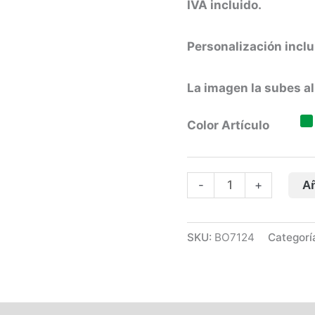
IVA incluido.
Personalización inclu
La imagen la subes al 
Color Artículo
Mochila
-
+
Añ
personalizada
Marabu
cantidad
SKU:
BO7124
Categorí