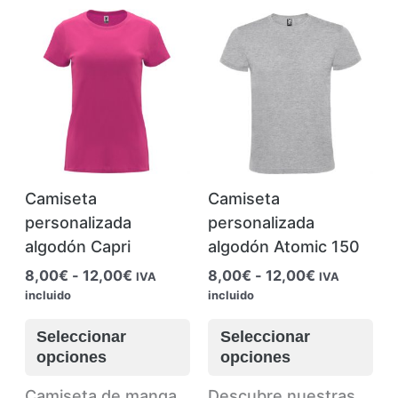
Camiseta
Camiseta
personalizada
personalizada
algodón Capri
algodón Atomic 150
Rango
Rango
8,00
€
-
12,00
€
8,00
€
-
12,00
€
IVA
IVA
de
de
incluido
incluido
precios:
precios:
Este
Es
desde
desde
Seleccionar
Seleccionar
producto
pr
8,00€
8,00€
opciones
opciones
hasta
hasta
tiene
tie
12,00€
12,00€
múltiples
múl
Camiseta de manga
Descubre nuestras