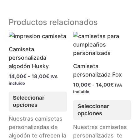
Productos relacionados
Camiseta
personalizada
algodón Husky
Camiseta
personalizada Fox
Rango
14,00
€
-
18,00
€
IVA
de
incluido
Rango
10,00
€
-
14,00
€
IVA
precios:
de
incluido
Este
desde
precios:
Seleccionar
producto
Es
14,00€
desde
opciones
Seleccionar
hasta
tiene
pr
10,00€
opciones
18,00€
hasta
múltiples
tie
Nuestras camisetas
14,00€
variantes.
múl
personalizadas de
Nuestras camisetas
Las
var
algodón te ofrecen la
personalizadas te