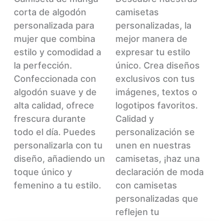
variantes.
var
corta de algodón
camisetas
Las
La
personalizada para
personalizadas, la
opciones
op
mujer que combina
mejor manera de
se
se
estilo y comodidad a
expresar tu estilo
pueden
pu
la perfección.
único. Crea diseños
elegir
ele
Confeccionada con
exclusivos con tus
en
en
algodón suave y de
imágenes, textos o
la
la
alta calidad, ofrece
logotipos favoritos.
página
pág
frescura durante
Calidad y
de
de
todo el día. Puedes
personalización se
producto
pr
personalizarla con tu
unen en nuestras
diseño, añadiendo un
camisetas, ¡haz una
toque único y
declaración de moda
femenino a tu estilo.
con camisetas
personalizadas que
reflejen tu