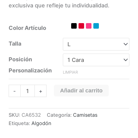
exclusiva que refleje tu individualidad.
Color Artículo
Talla
Posición
Personalización
LIMPIAR
Camiseta
Añadir al carrito
-
+
personalizada
algodón
Belice
SKU:
CA6532
Categoría:
Camisetas
cantidad
Etiqueta:
Algodón