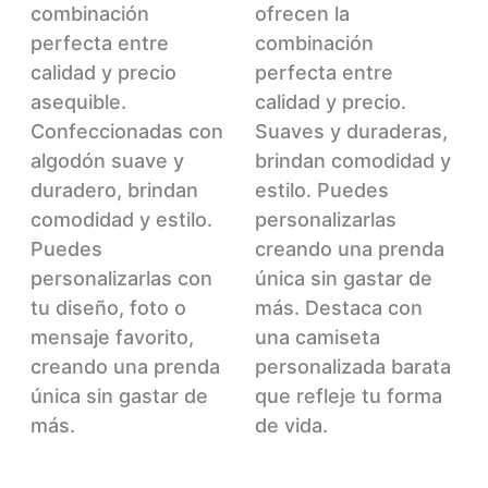
opciones
La
combinación
ofrecen la
se
op
perfecta entre
combinación
pueden
se
calidad y precio
perfecta entre
elegir
pu
asequible.
calidad y precio.
en
ele
Confeccionadas con
Suaves y duraderas,
la
en
algodón suave y
brindan comodidad y
página
la
duradero, brindan
estilo. Puedes
de
pág
comodidad y estilo.
personalizarlas
producto
de
Puedes
creando una prenda
pr
personalizarlas con
única sin gastar de
tu diseño, foto o
más. Destaca con
mensaje favorito,
una camiseta
creando una prenda
personalizada barata
única sin gastar de
que refleje tu forma
más.
de vida.