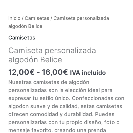
Inicio
/
Camisetas
/ Camiseta personalizada
algodón Belice
Camisetas
Camiseta personalizada
algodón Belice
Rango
12,00
€
-
16,00
€
IVA incluido
de
Nuestras camisetas de algodón
precios:
personalizadas son la elección ideal para
desde
expresar tu estilo único. Confeccionadas con
12,00€
algodón suave y de calidad, estas camisetas
hasta
ofrecen comodidad y durabilidad. Puedes
16,00€
personalizarlas con tu propio diseño, foto o
mensaje favorito, creando una prenda