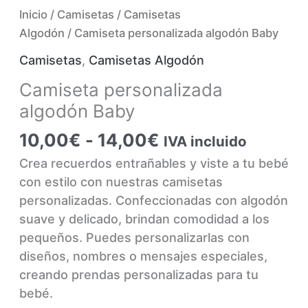
Inicio
/
Camisetas
/
Camisetas
Algodón
/ Camiseta personalizada algodón Baby
Camisetas
,
Camisetas Algodón
Camiseta personalizada
algodón Baby
Rango
10,00
€
-
14,00
€
IVA incluido
de
Crea recuerdos entrañables y viste a tu bebé
precios:
con estilo con nuestras camisetas
desde
personalizadas. Confeccionadas con algodón
10,00€
suave y delicado, brindan comodidad a los
hasta
pequeños. Puedes personalizarlas con
14,00€
diseños, nombres o mensajes especiales,
creando prendas personalizadas para tu
bebé.