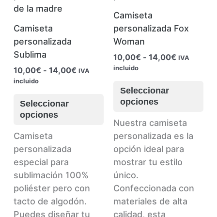
Camiseta
Camiseta
personalizada Fox
personalizada
Woman
Sublima
Rango
10,00
€
-
14,00
€
IVA
de
incluido
Rango
10,00
€
-
14,00
€
IVA
precios:
de
incluido
Es
desde
precios:
Seleccionar
Este
pr
10,00€
desde
opciones
Seleccionar
hasta
producto
tie
10,00€
opciones
14,00€
hasta
tiene
múl
Nuestra camiseta
14,00€
múltiples
var
Camiseta
personalizada es la
variantes.
La
personalizada
opción ideal para
Las
op
especial para
mostrar tu estilo
opciones
se
sublimación 100%
único.
se
pu
poliéster pero con
Confeccionada con
pueden
ele
tacto de algodón.
materiales de alta
elegir
en
Puedes diseñar tu
calidad, esta