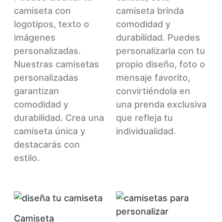
en
la
camiseta con
camiseta brinda
la
pág
logotipos, texto o
comodidad y
página
de
imágenes
durabilidad. Puedes
de
pr
personalizadas.
personalizarla con tu
producto
Nuestras camisetas
propio diseño, foto o
personalizadas
mensaje favorito,
garantizan
convirtiéndola en
comodidad y
una prenda exclusiva
durabilidad. Crea una
que refleja tu
camiseta única y
individualidad.
destacarás con
estilo.
Camiseta