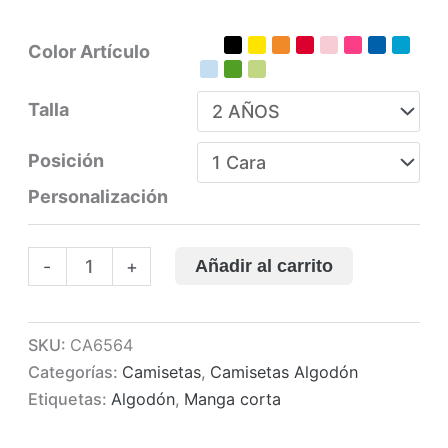
Color Artículo
Talla
Posición
Personalización
Camiseta
Añadir al carrito
-
+
personalizada
algodón
Baby
SKU:
CA6564
cantidad
Categorías:
Camisetas
,
Camisetas Algodón
Etiquetas:
Algodón
,
Manga corta