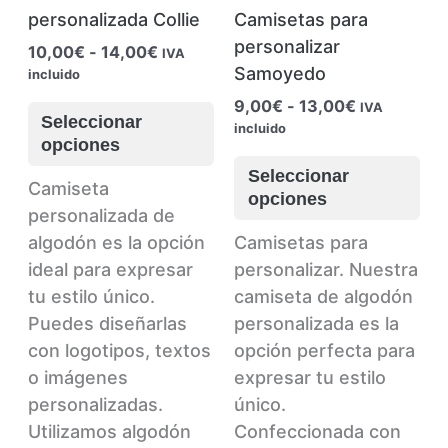
personalizada Collie
Camisetas para
personalizar
Rango
10,00
€
-
14,00
€
IVA
de
Samoyedo
incluido
precios:
Este
Rango
9,00
€
-
13,00
€
IVA
desde
Seleccionar
de
incluido
producto
10,00€
opciones
precios:
hasta
tiene
Es
desde
Seleccionar
14,00€
múltiples
pr
Camiseta
9,00€
opciones
hasta
variantes.
tie
personalizada de
13,00€
Las
múl
algodón es la opción
Camisetas para
opciones
var
ideal para expresar
personalizar.
Nuestra
se
La
tu estilo único.
camiseta de algodón
pueden
op
Puedes diseñarlas
personalizada es la
elegir
se
con logotipos, textos
opción perfecta para
en
pu
o imágenes
expresar tu estilo
la
ele
personalizadas.
único.
página
en
Utilizamos algodón
Confeccionada con