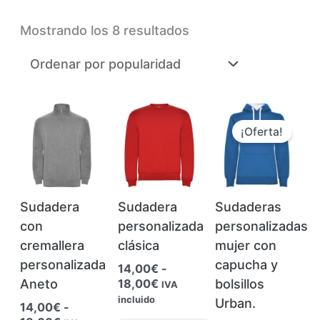
Ordenado
Mostrando los 8 resultados
por
popularidad
¡Oferta!
Sudadera
Sudadera
Sudaderas
con
personalizada
personalizadas
cremallera
clásica
mujer con
personalizada
capucha y
14,00
€
-
Rango
Aneto
18,00
€
bolsillos
IVA
de
incluido
Urban.
14,00
€
-
precios: