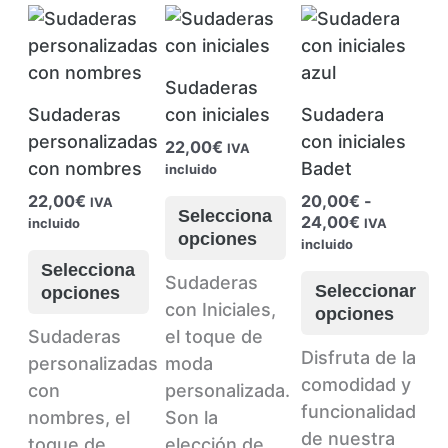
Sudaderas
Sudaderas
con iniciales
Sudadera
personalizadas
con iniciales
22,00
€
IVA
con nombres
Badet
incluido
22,00
€
20,00
€
-
IVA
Selecciona
Rango
24,00
€
incluido
IVA
opciones
de
incluido
precios:
Selecciona
Este
Sudaderas
desde
Seleccionar
opciones
20,00€
producto
con Iniciales,
opciones
hasta
Este
tiene
Sudaderas
el toque de
24,00€
Este
Disfruta de la
producto
múltiples
personalizadas
moda
producto
comodidad y
tiene
variantes.
con
personalizada.
tiene
funcionalidad
múltiples
Las
nombres, el
Son la
múltiples
de nuestra
variantes.
opciones
toque de
elección de