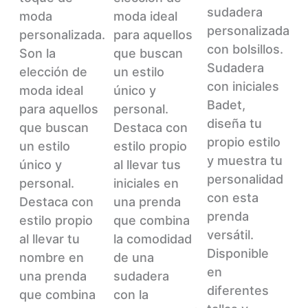
variantes.
sudadera
Las
se
moda
moda ideal
Las
personalizada
opciones
pueden
personalizada.
para aquellos
opciones
con bolsillos.
se
elegir
Son la
que buscan
se
Sudadera
pueden
en
elección de
un estilo
pueden
con iniciales
elegir
la
moda ideal
único y
elegir
Badet,
en
página
para aquellos
personal.
en
diseña tu
la
de
que buscan
Destaca con
la
propio estilo
página
producto
un estilo
estilo propio
página
y muestra tu
de
único y
al llevar tus
de
personalidad
producto
personal.
iniciales en
producto
con esta
Destaca con
una prenda
prenda
estilo propio
que combina
versátil.
al llevar tu
la comodidad
Disponible
nombre en
de una
en
una prenda
sudadera
diferentes
que combina
con la