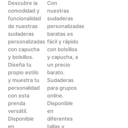
22,00€
21,00€
Este
Este
Descubre la
Con
producto
producto
comodidad y
nuestras
tiene
tiene
funcionalidad
sudaderas
múltiples
múltiples
de nuestras
personalizadas
variantes.
variantes.
sudaderas
baratas es
Las
Las
personalizadas
fácil y rápido
opciones
opciones
con capucha
con bolsillos
se
se
y bolsillos.
y capucha, a
pueden
pueden
Diseña tu
un precio
elegir
elegir
propio estilo
barato.
en
en
y muestra tu
Sudaderas
la
la
personalidad
para grupos
página
página
con esta
online.
de
de
prenda
Disponible
producto
producto
versátil.
en
Disponible
diferentes
en
tallas y