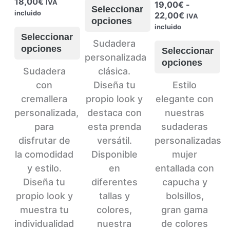
Rango
18,00
€
IVA
19,00
€
-
desde
Seleccionar
de
incluido
Rango
22,00
€
14,00€
IVA
opciones
precios:
de
hasta
incluido
desde
precios:
Seleccionar
18,00€
Este
Sudadera
14,00€
desde
opciones
Seleccionar
hasta
producto
personalizada
19,00€
opciones
18,00€
hasta
Este
tiene
Sudadera
clásica.
22,00€
producto
múltiples
Este
con
Diseña tu
Estilo
tiene
variantes.
producto
cremallera
propio look y
elegante con
múltiples
Las
tiene
personalizada,
destaca con
nuestras
variantes.
opciones
múltiples
para
esta prenda
sudaderas
Las
se
variantes.
disfrutar de
versátil.
personalizadas
opciones
pueden
Las
la comodidad
Disponible
mujer
se
elegir
opciones
y estilo.
en
entallada con
pueden
en
se
Diseña tu
diferentes
capucha y
elegir
la
pueden
propio look y
tallas y
bolsillos,
en
página
elegir
muestra tu
colores,
gran gama
la
de
en
individualidad
nuestra
de colores