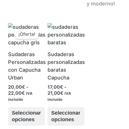
y moderno!
¡Oferta!
Sudaderas
Sudaderas
Personalizadas
personalizadas
con Capucha
baratas
Urban
Capucha
20,00
€
-
17,00
€
-
Rango
Rango
22,00
€
21,00
€
IVA
IVA
de
de
incluido
incluido
precios:
precios:
desde
desde
Seleccionar
Seleccionar
20,00€
17,00€
opciones
opciones
hasta
hasta