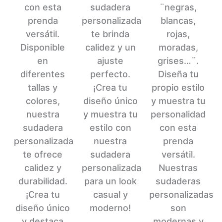
página
producto
la
con esta
sudadera
¨negras,
de
página
prenda
personalizada
blancas,
producto
de
versátil.
te brinda
rojas,
producto
Disponible
calidez y un
moradas,
en
ajuste
grises…¨.
diferentes
perfecto.
Diseña tu
tallas y
¡Crea tu
propio estilo
colores,
diseño único
y muestra tu
nuestra
y muestra tu
personalidad
sudadera
estilo con
con esta
personalizada
nuestra
prenda
te ofrece
sudadera
versátil.
calidez y
personalizada
Nuestras
durabilidad.
para un look
sudaderas
¡Crea tu
casual y
personalizadas
diseño único
moderno!
son
y destaca
modernas y