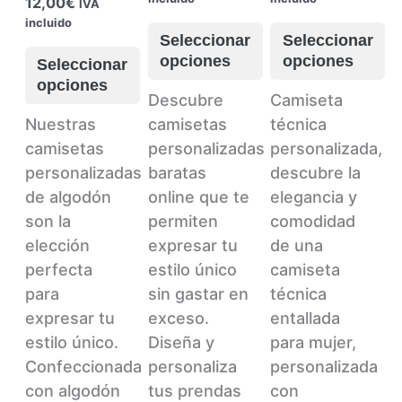
Rango
12,00
€
IVA
precios:
precios:
de
incluido
desde
desde
precios:
Seleccionar
Seleccionar
8,00€
8,00€
desde
opciones
opciones
Seleccionar
hasta
hasta
8,00€
opciones
12,00€
12,00€
hasta
Este
Este
Descubre
Camiseta
12,00€
Este
producto
producto
Nuestras
camisetas
técnica
producto
tiene
tiene
camisetas
personalizadas
personalizada,
tiene
múltiples
múltiples
personalizadas
baratas
descubre la
múltiples
variantes.
variantes.
de algodón
online que te
elegancia y
variantes.
Las
Las
son la
permiten
comodidad
Las
opciones
opciones
elección
expresar tu
de una
opciones
se
se
perfecta
estilo único
camiseta
se
pueden
pueden
para
sin gastar en
técnica
pueden
elegir
elegir
expresar tu
exceso.
entallada
elegir
en
en
estilo único.
Diseña y
para mujer,
en
la
la
Confeccionada
personaliza
personalizada
la
página
página
con algodón
tus prendas
con