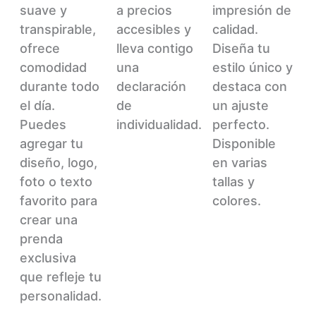
página
de
de
suave y
a precios
impresión de
de
producto
producto
transpirable,
accesibles y
calidad.
producto
ofrece
lleva contigo
Diseña tu
comodidad
una
estilo único y
durante todo
declaración
destaca con
el día.
de
un ajuste
Puedes
individualidad.
perfecto.
agregar tu
Disponible
diseño, logo,
en varias
foto o texto
tallas y
favorito para
colores.
crear una
prenda
exclusiva
que refleje tu
personalidad.