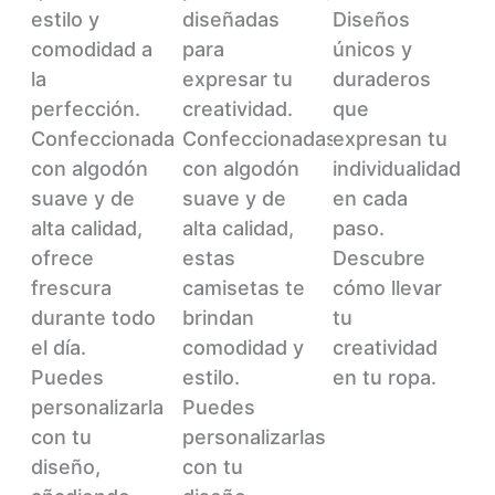
opciones
Las
opciones
estilo y
diseñadas
Diseños
se
opciones
se
comodidad a
para
únicos y
pueden
se
pueden
la
expresar tu
duraderos
elegir
pueden
elegir
perfección.
creatividad.
que
en
elegir
en
Confeccionada
Confeccionadas
expresan tu
la
en
la
con algodón
con algodón
individualidad
página
la
página
suave y de
suave y de
en cada
de
página
de
alta calidad,
alta calidad,
paso.
producto
de
producto
ofrece
estas
Descubre
producto
frescura
camisetas te
cómo llevar
durante todo
brindan
tu
el día.
comodidad y
creatividad
Puedes
estilo.
en tu ropa.
personalizarla
Puedes
con tu
personalizarlas
diseño,
con tu