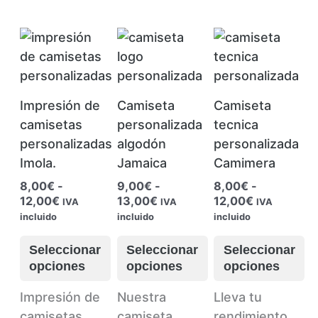
Impresión de
Camiseta
Camiseta
camisetas
personalizada
tecnica
personalizadas
algodón
personalizada
Imola.
Jamaica
Camimera
8,00
€
-
9,00
€
-
8,00
€
-
Rango
Rango
Rango
12,00
€
13,00
€
12,00
€
IVA
IVA
IVA
de
de
de
incluido
incluido
incluido
precios:
precios:
precios:
desde
desde
desde
Seleccionar
Seleccionar
Seleccionar
8,00€
9,00€
8,00€
opciones
opciones
opciones
hasta
hasta
hasta
12,00€
13,00€
12,00€
Este
Este
Este
Impresión de
Nuestra
Lleva tu
producto
producto
producto
camisetas
camiseta
rendimiento