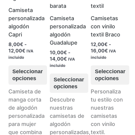
Camiseta
personalizada
Camiseta
Camisetas
algodón
personalizada
con vinilo
Capri
algodón
textil Braco
Guadalupe
8,00
€
-
12,00
€
-
Rango
Rango
12,00
€
16,00
€
IVA
IVA
10,00
€
-
de
de
incluido
incluido
Rango
14,00
€
IVA
precios:
precios:
de
incluido
desde
desde
precios:
Seleccionar
Seleccionar
8,00€
12,00€
desde
opciones
opciones
Seleccionar
hasta
hasta
10,00€
opciones
12,00€
16,00€
hasta
Este
Este
Camiseta de
Personaliza
14,00€
producto
Este
producto
manga corta
Descubre
tu estilo con
tiene
producto
tiene
de algodón
nuestras
nuestras
múltiples
tiene
múltiples
personalizada
camisetas de
camisetas
variantes.
múltiples
variantes.
para mujer
algodón
con vinilo
Las
variantes.
Las
que combina
personalizadas,
textil.