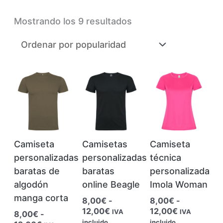
Ordenado
Mostrando los 9 resultados
por
popularidad
Camiseta
Camisetas
Camiseta
personalizadas
personalizadas
técnica
baratas de
baratas
personalizada
algodón
online Beagle
Imola Woman
manga corta
8,00
€
-
8,00
€
-
Rango
Rango
12,00
€
12,00
€
IVA
IVA
8,00
€
-
de
de
incluido
incluido