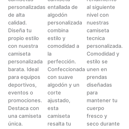
tiene
tiene
tiene
personalizadas
entallada de
al siguiente
múltiples
múltiples
múltiples
de alta
algodón
nivel con
variantes.
variantes.
variantes.
calidad.
personalizada
nuestras
Las
Las
Las
Diseña tu
combina
camiseta
opciones
opciones
opciones
propio estilo
estilo y
tecnica
se
se
se
con nuestra
comodidad a
personalizada.
pueden
pueden
pueden
camiseta
la
Comodidad y
elegir
elegir
elegir
personalizada
perfección.
estilo se
en
en
en
barata. Ideal
Confeccionada
unen en
la
la
la
para equipos
con suave
prendas
página
página
página
deportivos,
algodón y un
diseñadas
de
de
de
eventos o
corte
para
producto
producto
producto
promociones.
ajustado,
mantener tu
Destaca con
esta
cuerpo
una camiseta
camiseta
fresco y
única.
resalta tu
seco durante